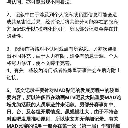
与认同。亦可能出现不同看法。
2、 记叙中由于涉及到个人隐私或负面信息可能会造
成其危害性后果。经讨论后将其部分可能存在的隐私
方面记叙予以”模糊化说明”。所以部分记叙会存在其
隐蔽性。
3、 阅读前祈祷对不认同观点有所容忍。另亦欢迎提
出不同补充，由于人力有限，难免有信息遗漏。个人
将尽力修订，使本文臻于完善。
4、有关一些较为冷门或者特殊重要事件会在后方附上
链接。
5、 该文记录主要针对MAD贴吧的发展历程中的较重
要内容，所以许多虽在动画MTV吧及大陆重要MAD论
坛尤为活跃的人员事迹并未记叙。另部分赛事如中、
日、台、及各组开展情况。虽规模壮大，由于不符合
对贴吧发展推动原则。所以该文并无详细记录。有关
MAD比赛的说明一般会在第一次（第一届）作较详细