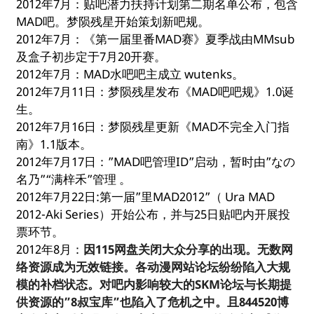
2012年7月：贴吧潜力扶持计划第二期名单公布，包含
MAD吧。梦陨残星开始策划新吧规。
2012年7月：《第一届里番MAD赛》夏季战由MMsub
及盒子初步定于7月20开赛。
2012年7月：MAD水吧吧主成立 wutenks。
2012年7月11日：梦陨残星发布《MAD吧吧规》1.0诞
生。
2012年7月16日：梦陨残星更新《MAD不完全入门指
南》1.1版本。
2012年7月17日：”MAD吧管理ID”启动，暂时由”なの
名乃”“满梓禾”管理 。
2012年7月22日:第一届”里MAD2012”（ Ura MAD
2012-Aki Series）开始公布，并与25日贴吧内开展投
票环节。
2012年8月：
因115网盘关闭大众分享的出现。无数网
络资源成为无效链接。各动漫网站论坛纷纷陷入大规
模的补档状态。对吧内影响较大的SKM论坛与长期提
供资源的”8叔宝库”也陷入了危机之中。且844520博