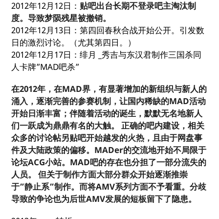
2012年12月12日：
贴吧出台长期不登录吧主淘汰制
度。导致梦陨残星被撤销。
2012年12月13日：第四回春秋合战开始公开。引发数
日的激烈讨论。（尤其第四日。）
2012年12月17日：绯月 _秀吉与东汉君制作三国杀同
人卡牌”MAD吧杀”
在2012年，在MAD界，有显著增加的新组织与新人的
涌入，逐渐完善的参赛机制，让国内稀缺的MAD活动
开始日渐丰富；伴随着活动的诞生，默默无名地新人
们一跃成为鼎鼎有名的大触。 正确的吧内建设，相关
众多的讨论帖另贴吧开始越发的火热，且由于网盘事
件及大陆政策的偏移。MADer的交流地开始不局限于
论坛ACG小站。MAD吧的存在也分担了一部分流失的
人员。 但关于制作方面大部分群众开始逐渐推崇
于”静止系”制作。而将AMV系列方面不予看重。分歧
导致的争论也为后世AMV发展的短板留下了隐患。