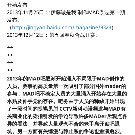
开始发布。
2013年11月25日：’伊藤诚是我’制作MAD杂志第一期
发布。
（
http://jingyan.baidu.com/magazine/9323
）
2013年12月12日：第五回春秋合战开赛。
**
**
**
**
2013年的MAD吧逐渐开始涌入不局限于MAD创作的
人员。赛事的高质量第一次吸引了部分国外mader的
参与，MAD吧不稳定人员的大量涌入开始存在大量的
水贴及伸手党的存在。吧务由于人员的稀缺开始出现
了一段时间的捉襟见肘 CCTV新科动漫频道与MAD有
关商业化的染指引发的争论导致许多MADer斥观点各
异的看法。并导致大量观念不合的老手离开贴吧退
坑。另一方面有关综漫与静止系的争论也愈演愈烈。