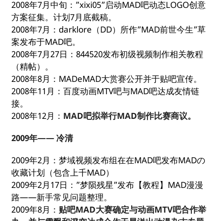
2008年7月中旬：”xixi05”启动MAD吧动态LOGO创意
方案征集。计划7月底截稿。
2008年7月：darklore（DD）所作”MAD前世今生”草
案发布于MAD吧。
2008年7月27日：844520发布初级视频制作相关教程
（精帖）。
2008年8月：MADeMAD大赏赛公开并于贴吧宣传。
2008年11月：百度动画MTV吧与MAD吧达成友情链
接。
2008年12月：
MAD吧拟举行MAD制作比赛商议。
2009年—— 冷清
2009年2月：梦域视频发布组在在MAD吧发布MADの
收藏计划（包含上千MAD）
2009年2月17日：”梦陨残星”发布【教程】MAD漫漫
路——新手常见问题整理。
2009年8月：
贴吧MAD大赛确定与动画MTV吧合作举