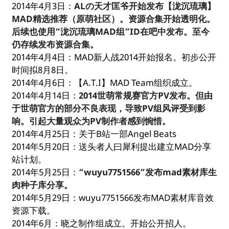
2014年4月3日：
ALの天才匡爷开始发布【泷沉琉璃】
MAD精选推荐（原萌社区）。资源合集开始透明化。
后续也使用”泷沉琉璃MAD组”ID在吧中发布。至今
仍存续发布资源合集。
2014年4月4日：MAD新人战2014开始报名。初步公开
时间拟8月8日。
2014年4月6日：【A.T.I】MAD Team组织成立。
2014年4月14日：
2014世萌常规赛官方PV发布。但由
于世萌官方的部分不良表现，导致PV组风评受到影
响。引起大量观众为PV制作者感到惋惜。
2014年4月25日：关于B站一部Angel Beats
2014年5月20日：送头者人曰犀利提出建立MAD分享
站计划。
2014年5月25日：
“wuyu7751566”发布mad素材库生
肉种子库分享。
2014年5月29日：wuyu7751566发布MAD素材库音效
资源下载。
2014年6月：晓之制作组成立。开始公开招人。