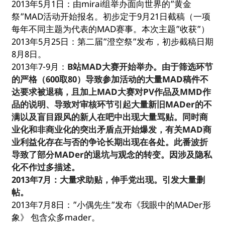
2013年5月1日：由mirai组举办面向世界的”黄金
祭”MAD活动开始报名。初步定于9月21日截稿（一项
每年不同主题为代表的MAD赛事。本次主题”收获”）
2013年5月25日：第二届”澄空祭”发布，初步截稿日期
8月8日。
2013年7-9月：
B站MAD大赛开始举办。由于筛选环节
的严格（600取80）导致参加活动的大量MAD稿件不
达要求被退稿，且加上MAD大赛对PV作品及MMD作
品的说明、导致对审核环节引起大量新旧MADer的不
满以及盲目跟风的新人在吧中出现大量骂贴。同时商
业化和非商业化的突出矛盾点开始爆发，有关MAD商
业利益化存在与否的争论长期出现在各处。此番波折
导致了部分MADer的退坑与观念的转变。因涉及隐私
化不作过多描述。
2013年7月：大量求助贴，伸手党出现。引发大量删
帖。
2013年7月8日：”小偶先生”发布《我眼中的MADer形
象》 包含众多mader。