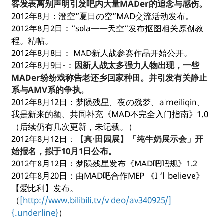
客发表离别声明引发吧内大量MADer的追念与感伤。
2012年8月：澄空”夏日の空”MAD交流活动发布。
2012年8月2日：”sola——天空”发布抠图相关原创教
程。精帖。
2012年8月8日： MAD新人战参赛作品开始公开。
2012年8月9日-：
因新人战太多强力人物出现，一些
MADer纷纷戏称告老还乡回家种田。并引发有关静止
系与AMV系的争执。
2012年8月12日：梦陨残星、夜の残梦、aimeiliqin、
我是新来的额、共同补充《MAD不完全入门指南》1.0
（后续仍有几次更新，未记载。）
2012年8月12日：
【真·田园展】「纯牛奶展示会」开
始报名，拟于10月1日公布。
2012年8月12日：梦陨残星发布《MAD吧吧规》1.2
2012年8月20日：由MAD吧合作MEP 《I ‘ll believe》
【爱比利】发布。
（
[http://www.bilibili.tv/video/av340925/]
{.underline}
）