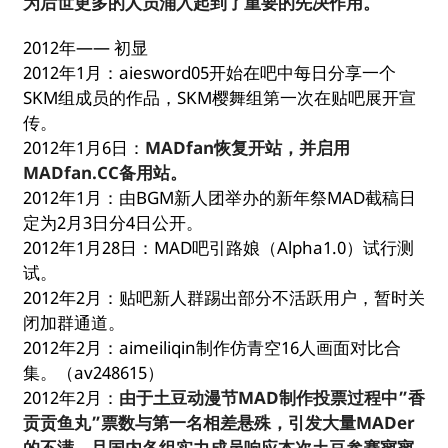
为后世更多的人员涌入起到了重要的先决作用。
2012年—— 初显
2012年1月：aiesword05开始在吧中每日分享一个
SKM组成员的作品，SKM樱舞组第一次在贴吧展开宣
传。
2012年1月6日：
MADfan恢复开站，并启用
MADfan.CC备用站。
2012年1月：由BGM新人团举办的新年祭MAD截稿日
定为2月3日分4日公开。
2012年1月28日：MAD吧引路娘（Alpha1.0）试行测
试。
2012年2月：贴吧新人群踢出部分不活跃用户，暂时关
闭加群通道。
2012年2月：aimeiliqin制作仿青空16人画面对比合
集。（av248615）
2012年2月：
由于土豆动漫节MAD制作投票过程中”香
贡贡鱼丸”票数与第一名相差悬殊，引发大量MADer
的不满。且国内各组实力成员响应本次土豆参赛寥寥