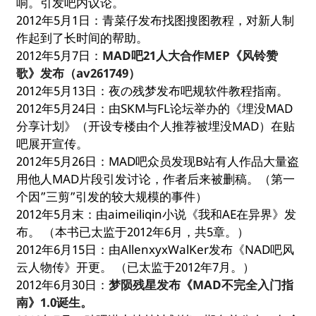
响。引发吧内议论。
2012年5月1日：青菜仔发布找图搜图教程，对新人制
作起到了长时间的帮助。
2012年5月7日：
MAD吧21人大合作MEP《风铃赞
歌》发布（av261749）
2012年5月13日：夜の残梦发布吧规软件教程指南。
2012年5月24日：由SKM与FL论坛举办的《埋没MAD
分享计划》（开设专楼由个人推荐被埋没MAD）在贴
吧展开宣传。
2012年5月26日：MAD吧众员发现B站有人作品大量盗
用他人MAD片段引发讨论，作者后来被删稿。（第一
个因”三剪”引发的较大规模的事件）
2012年5月末：由aimeiliqin小说《我和AE在异界》发
布。 （本书已太监于2012年6月，共5章。）
2012年6月15日：由AllenxyxWalKer发布《NAD吧风
云人物传》开更。 （已太监于2012年7月。）
2012年6月30日：
梦陨残星发布《MAD不完全入门指
南》1.0诞生。