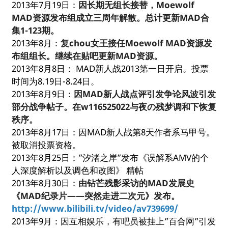
2013年7月19日：
因长期无组长接替，Moewolf
MAD资源发布组成立三周年解散。总计更新MAD合
集1-123期。
2013年8月：
复chou女王接任Moewolf MAD资源发
布组组长。继续在贴吧更新MAD资源。
2013年8月8日： MAD新人战2013第一日开启。投票
时间为8.19日-8.24日。
2013年8月9日：
因MAD新人战点评引发争论风波引发
部分战争帖子。在w116525022与夜の残梦调和下恢复
秩序。
2013年8月17日：因MAD新人战第8天作者系马甲号。
被取消投票资格。
2013年8月25日：”汐渚之岸”发布《误解系AMV的个
人深度解析以及调色和改图》 精帖
2013年8月30日：
由钻芒残影采访的MAD发展史
《MAD纪录片——突然走进二次元》发布。
http://www.bilibili.tv/video/av739699/
2013年9月：因互相娱乐，有吧员被挂上”百合网”引发