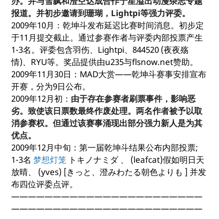
办。并与雪飘和澄空达成合作于星溢出动漫杂志专题
报道。并初步邀请到珊瑚，Lightpi等强力评委。
2009年10月：乾坤斗发布延迟比赛时间消息。初步定
于11月提交截止。通过参赛作者与评委内部投票产生
1-3名。评委包含羽伤、Lightpi、844520 (夜夜殇
情)、RYU等。奖品提供由u235与flsnow.net赞助。
2009年11月30日：MAD大赏——乾坤斗赛事安排宣布
开赛，分为9日公布。
2009年12月初：
由于存在参赛者刷票事件，影响恶
劣。致使该日票数最终作废处理。两名作者被予以取
消参赛权。但通过该赛事涌现出部分强力新人是为其
优点。
2009年12月中旬：第一届乾坤斗结果公布内部投票;
1-3名
梦想灯笼
トキノナミダ 、 (leafcat)假如明日天
放晴、 (yves) [きっと、澄みわたる朝色よりも ] 并发
布四位评委点评。
———————————————————————
———————————————————————