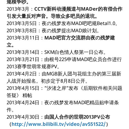
规模争吵。
2013年3月：
CCTV新科动漫频道与MADer的有偿合作
引发大量反对声音。导致众多吧员的退坑。
2013年3月5日：夜の残梦发布MAD吧吧规Betal1.0。
2013年3月8日：夜の残梦提出MAD娘计划。
2013年3月11日：
MAD吧官方交流群由夜の残梦建
立。
2013年3月14日：SKM白色情人祭第一日公布。
2013年3月21日：由根号225申请MAD吧众员合作进行
2013赛季世萌常规赛PV。
2013年4月2日：由MGB新人团与花组主办的第三届新
人战开始报名。初步定于8月8日公开。
2013年4月15日：”汐渚之岸”发布《后期软件相关问题
答疑》 精帖
2013年4月24日：夜の残梦发布MAD吧精品贴申请条
件。
2013年4月30日：
由国人合作的世萌2013PV公布
（
http://www.bilibili.tv/video/av551522/
）