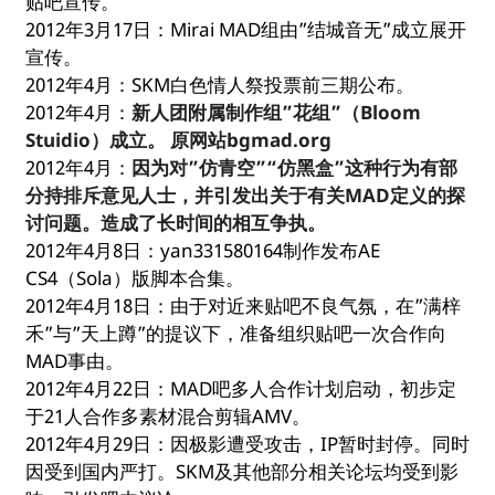
贴吧宣传。
2012年3月17日：Mirai MAD组由”结城音无”成立展开
宣传。
2012年4月：SKM白色情人祭投票前三期公布。
2012年4月：
新人团附属制作组”花组”（Bloom
Stuidio）成立。 原网站bgmad.org
2012年4月：
因为对”仿青空”“仿黑盒”这种行为有部
分持排斥意见人士，并引发出关于有关MAD定义的探
讨问题。造成了长时间的相互争执。
2012年4月8日：yan331580164制作发布AE
CS4（Sola）版脚本合集。
2012年4月18日：由于对近来贴吧不良气氛，在”满梓
禾”与”天上蹲”的提议下，准备组织贴吧一次合作向
MAD事由。
2012年4月22日：MAD吧多人合作计划启动，初步定
于21人合作多素材混合剪辑AMV。
2012年4月29日：因极影遭受攻击，IP暂时封停。同时
因受到国内严打。SKM及其他部分相关论坛均受到影