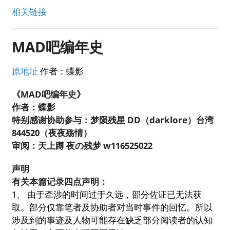
相关链接
MAD吧编年史
原地址
作者：蝶影
《MAD吧编年史》
作者：蝶影
特别感谢协助参与：梦陨残星 DD（darklore）台湾
844520（夜夜殇情）
审阅：天上蹲 夜の残梦 w116525022
声明
有关本篇记录四点声明：
1、 由于牵涉的时间过于久远，部分佐证已无法获
取。部分仅靠笔者及协助者对当时事件的回忆。所以
涉及到的事迹及人物可能存在缺乏部分阅读者的认知