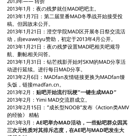
2013年—— 转折
2013年1月：夜の残梦就任MAD吧吧主。
2013年1月7日：第二届里番MAD冬季战开始接受投
稿。但因故未公开。
2013年1月21日：澄空学院MAD区开展冬日祭交流活
动，由evaweiyu赞助，初定于2013年4月公开。
2013年1月21日：夜の残梦设置MAD吧相关吧规导
航、删帖相关问答。
2013年1月31日：钻芒残影开始对SKM的MAD分享活
动进行延续。进行每日MAD分享。
2013年2月6日：MADfan友情链接更换为MADfan馒
头饭，链接madfan.cn。
2013年2月：
贴吧开始流行玩梗”一键生成MAD”
2013年2月：Yimi MAD交流群成立。
2013年2月15日：”成长型NOOB”发布《Action类AMV
的经验》 精帖
2013年3月：
AE吧举办MAD活动，一些贴吧群众因其
三次元性质对其排斥态度，在AE吧与MAD吧发生大