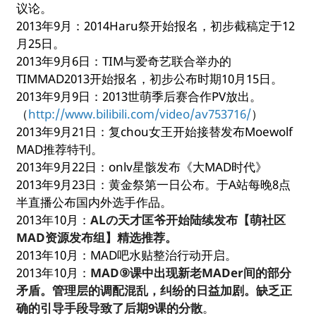
议论。
2013年9月：2014Haru祭开始报名，初步截稿定于12
月25日。
2013年9月6日：TIM与爱奇艺联合举办的
TIMMAD2013开始报名，初步公布时期10月15日。
2013年9月9日：2013世萌季后赛合作PV放出。
（
http://www.bilibili.com/video/av753716/
）
2013年9月21日：复chou女王开始接替发布Moewolf
MAD推荐特刊。
2013年9月22日：onlv星骸发布《大MAD时代》
2013年9月23日：黄金祭第一日公布。于A站每晚8点
半直播公布国内外选手作品。
2013年10月：
ALの天才匡爷开始陆续发布【萌社区
MAD资源发布组】精选推荐。
2013年10月：MAD吧水贴整治行动开启。
2013年10月：
MAD⑨课中出现新老MADer间的部分
矛盾。管理层的调配混乱，纠纷的日益加剧。缺乏正
确的引导手段导致了后期9课的分散
。