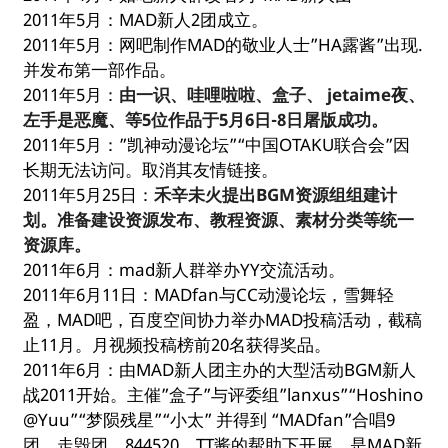
2011年5月：MAD新人2团成立。
2011年5月：网吧制作MAD的敬业人士”HA露酱”出现.
并发布第一部作品。
2011年5月：
由一识、哇哩啦啦、盒子、 jetaime夜、
左手是恶魔、等5位作品于5月6日-8日屠版成功。
2011年5月：”凯神动漫论坛”“中国OTAKU联合会”因
长期无法访问。取消其友情链接。
2011年5月25日：
禾辛未火提出BGM资源组组建计
划。准备建设资源发布、教程资源、素材分类等统一
资源库。
2011年6月：mad新人群举办YY交流活动。
2011年6月11日：MADfan与CC动漫论坛，雪舞轻
盈，MAD吧，百度空间协力举办MAD投稿活动，截稿
止11月。月视频投稿榜前20名获得奖品。
2011年6月：由MAD新人团主办的大型活动BGM新人
战2011开始。主催”盒子”与评委组”lanxus”“Hoshino
@Yuu”“梦陨残星”“小太” 并得到 “MADfan”合唱9
团，走毁团，844520、TT酱的帮助下开展。是MAD新